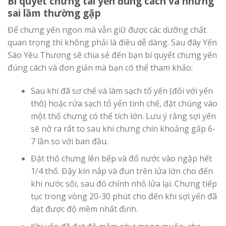
Bí quyết chưng tai yến đúng cách và những
sai lầm thường gặp
Để chưng yến ngon mà vẫn giữ được các dưỡng chất
quan trọng thì không phải là điều dễ dàng. Sau đây Yến
Sào Yêu Thương sẽ chia sẻ đến bạn bí quyết chưng yến
đúng cách và đơn giản mà bạn có thể tham khảo:
Sau khi đã sơ chế và làm sạch tổ yến (đối với yến
thô) hoặc rửa sạch tổ yến tinh chế, đặt chúng vào
một thố chưng có thể tích lớn. Lưu ý rằng sợi yến
sẽ nở ra rất to sau khi chưng chín khoảng gấp 6-
7 lần so với ban đầu.
Đặt thố chưng lên bếp và đổ nước vào ngập hết
1/4 thố. Đậy kín nắp và đun trên lửa lớn cho đến
khi nước sôi, sau đó chỉnh nhỏ lửa lại. Chưng tiếp
tục trong vòng 20-30 phút cho đến khi sợi yến đã
đạt được độ mềm nhất định.