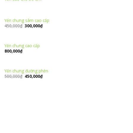
Yến chưng sâm cao cấp
Giá
Giá
450,000
₫
300,000
₫
gốc
hiện
là:
tại
450,000₫.
là:
300,000₫.
Yến chưng cao cấp
800,000
₫
Yến chưng đường phèn
Giá
Giá
500,000
₫
450,000
₫
gốc
hiện
là:
tại
500,000₫.
là:
450,000₫.