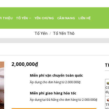
I THIỆU
TỔ YẾN
YẾN CHƯNG
CẨM NANG
LIÊN HỆ
Tổ Yến
/
Tổ Yến Thô
2,000,000
₫
T
Miễn phí vận chuyển toàn quốc
Áp dụng cho đơn hàng từ 2.000.000₫
C
d
Miễn phí giao hàng hỏa tốc
Áp dụng tại Đà Nẵng cho đơn hàng từ 2.000.000₫
T
tí