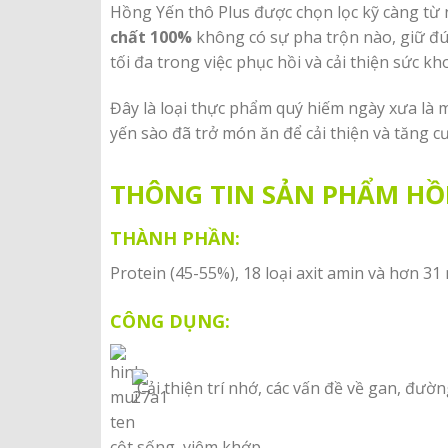
Hồng Yến thô Plus được chọn lọc kỹ càng t
chất 100%
không có sự pha trộn nào, giữ đú
tối đa trong việc phục hồi và cải thiện sức kh
Đây là loại thực phẩm quý hiếm ngày xưa là 
yến sào đã trở món ăn để cải thiện và tăng 
THÔNG TIN SẢN PHẨM HỒ
THÀNH PHẦN:
Protein (45-55%), 18 loại axit amin và hơn 31 
CÔNG DỤNG:
Cải thiện trí nhớ, các vấn đề về gan, đườ
cột sống, viêm khớp.