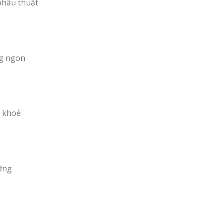
phẫu thuật
ng ngon
 khoẻ
ỡng