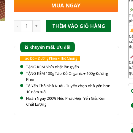
MUA NGAY
T
p
Hồng Yến Thô Plus số lượng
THÊM VÀO GIỎ HÀNG
C
s
d
Khuyến mãi, Ưu đãi
Táo Đỏ + Đường Phèn + Thố Chưng
C
TẶNG KÈM Nhíp nhặt lông yến.
b
q
TẶNG KÈM 100g Táo Đỏ Organic + 100g Đường
Phèn
Tổ Yến Thô Nhà Nuôi - Tuyển chọn nhà yến hơn
10 năm tuổi
Hoàn Ngay 200% Nếu Phát Hiện Yến Giả, Kém
Chất Lượng