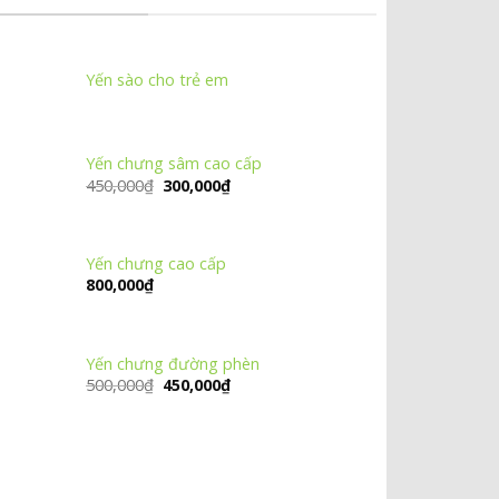
Yến sào cho trẻ em
Yến chưng sâm cao cấp
Giá
Giá
450,000
₫
300,000
₫
gốc
hiện
là:
tại
450,000₫.
là:
300,000₫.
Yến chưng cao cấp
800,000
₫
Yến chưng đường phèn
Giá
Giá
500,000
₫
450,000
₫
gốc
hiện
là:
tại
500,000₫.
là:
450,000₫.