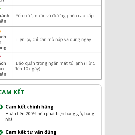
hành
Yến tươi, nước và đường phèn cao cấp
hần
ách
Tiện lợi, chỉ cần mở nắp và dùng ngay
ử
ụng
ách
Bảo quản trong ngăn mát tủ lạnh (Từ 5
ảo
đến 10 ngày)
uản
CAM KẾT
Cam kết chính hãng
Hoàn tiền 200% nếu phát hiện hàng giả, hàng
nhái.
Cam kết tư vấn đúng