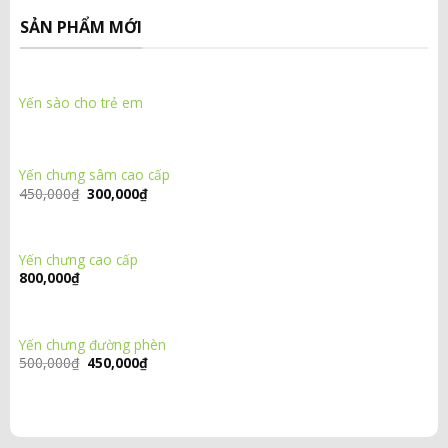
SẢN PHẨM MỚI
Yến sào cho trẻ em
Yến chưng sâm cao cấp
Giá
Giá
450,000
₫
300,000
₫
gốc
hiện
là:
tại
450,000₫.
là:
300,000₫.
Yến chưng cao cấp
800,000
₫
Yến chưng đường phèn
Giá
Giá
500,000
₫
450,000
₫
gốc
hiện
là:
tại
500,000₫.
là:
450,000₫.