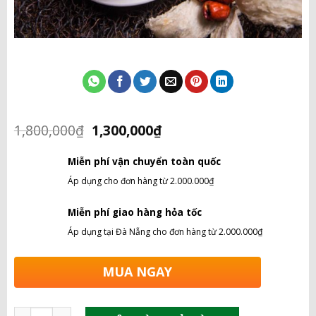
Giá
Giá
1,800,000
₫
1,300,000
₫
gốc
hiện
là:
tại
Miễn phí vận chuyển toàn quốc
1,800,000₫.
là:
1,300,000₫.
Áp dụng cho đơn hàng từ 2.000.000₫
Miễn phí giao hàng hỏa tốc
Áp dụng tại Đà Nẵng cho đơn hàng từ 2.000.000₫
MUA NGAY
Hồng Yến Chưng Đường số lượng