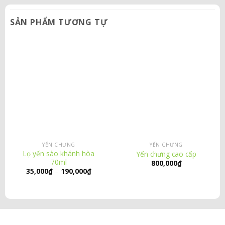
SẢN PHẨM TƯƠNG TỰ
YẾN CHƯNG
YẾN CHƯNG
Lọ yến sào khánh hòa
Yến chưng cao cấp
70ml
800,000
₫
Khoảng
35,000
₫
–
190,000
₫
giá:
từ
35,000₫
đến
190,000₫