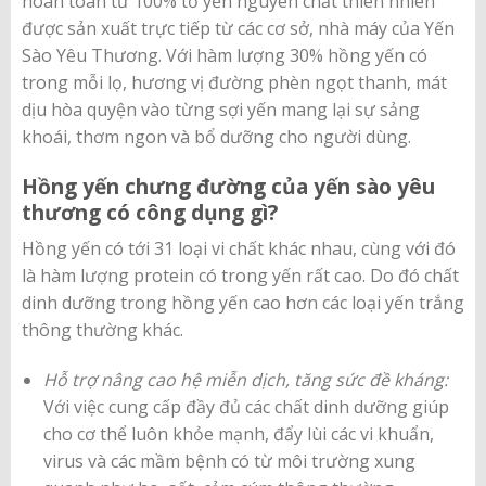
hoàn toàn từ 100% tổ yến nguyên chất thiên nhiên
được sản xuất trực tiếp từ các cơ sở, nhà máy của Yến
Sào Yêu Thương. Với hàm lượng 30% hồng yến có
trong mỗi lọ, hương vị đường phèn ngọt thanh, mát
dịu hòa quyện vào từng sợi yến mang lại sự sảng
khoái, thơm ngon và bổ dưỡng cho người dùng.
Hồng yến chưng đường của yến sào yêu
thương có công dụng gì?
Hồng yến có tới 31 loại vi chất khác nhau, cùng với đó
là hàm lượng protein có trong yến rất cao. Do đó chất
dinh dưỡng trong hồng yến cao hơn các loại yến trắng
thông thường khác.
Hỗ trợ nâng cao hệ miễn dịch, tăng sức đề kháng:
Với việc cung cấp đầy đủ các chất dinh dưỡng giúp
cho cơ thể luôn khỏe mạnh, đẩy lùi các vi khuẩn,
virus và các mầm bệnh có từ môi trường xung